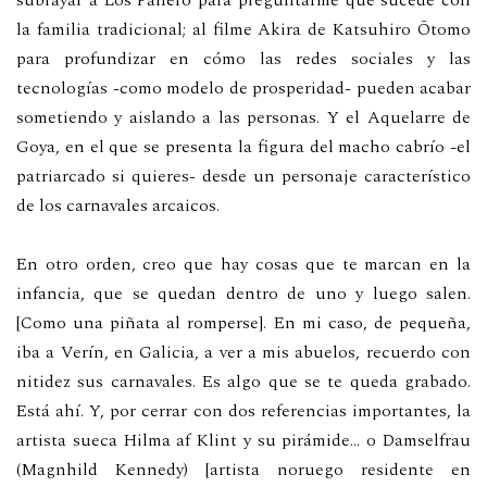
subrayar a Los Panero para preguntarme qué sucede con
la familia tradicional; al filme Akira de Katsuhiro Ōtomo
para profundizar en cómo las redes sociales y las
tecnologías -como modelo de prosperidad- pueden acabar
sometiendo y aislando a las personas. Y el Aquelarre de
Goya, en el que se presenta la figura del macho cabrío -el
patriarcado si quieres- desde un personaje característico
de los carnavales arcaicos.
En otro orden, creo que hay cosas que te marcan en la
infancia, que se quedan dentro de uno y luego salen.
[Como una piñata al romperse]. En mi caso, de pequeña,
iba a Verín, en Galicia, a ver a mis abuelos, recuerdo con
nitidez sus carnavales. Es algo que se te queda grabado.
Está ahí. Y, por cerrar con dos referencias importantes, la
artista sueca Hilma af Klint y su pirámide… o Damselfrau
(Magnhild Kennedy) [artista noruego residente en